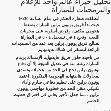
تحليل خبراء عالم واحد للإعلام
والبرمجيات للمباراة
انطلقت صفارة الحكم في تمام الساعة 16:30
حيث بدأ فريق يونيون برلين المباراة بضغط
هجومي مكثف، وفرض أسلوبه على مجريات
اللعب. ونجح 1 في تسجيل 1 - 0 في المباراة
لصالح فريق يونيون برلين بعد عدد من التسديدات
الرائعة لتستقر في شباك هايدنهايم
من ناحيته حاول فريق هايدنهايم الإمساك بزمام
المباراة رغبة منه في تعديل النتيجة إلا أن دفاع
يونيون برلين نجح في الحد من هجماته وتصدى
لمحاولات هايدنهايم الهجومية المتكررة. اعتمد
يونيون برلين على تنظيم دفاعي صارم وأداء
تكتيكي متقن للحد من خطورة مهاجمي يونيون
برلين ، مما جعل الأخير يعاني في اختراق خطوط
الخصم.