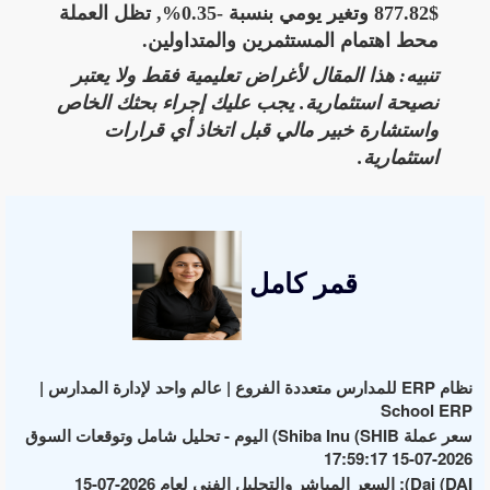
$877.82 وتغير يومي بنسبة -0.35%, تظل العملة
محط اهتمام المستثمرين والمتداولين.
تنبيه: هذا المقال لأغراض تعليمية فقط ولا يعتبر
نصيحة استثمارية. يجب عليك إجراء بحثك الخاص
واستشارة خبير مالي قبل اتخاذ أي قرارات
استثمارية.
قمر كامل
نظام ERP للمدارس متعددة الفروع | عالم واحد لإدارة المدارس |
School ERP
سعر عملة Shiba Inu (SHIB) اليوم - تحليل شامل وتوقعات السوق
2026-07-15 17:59:17
Dai (DAI): السعر المباشر والتحليل الفني لعام 2026-07-15