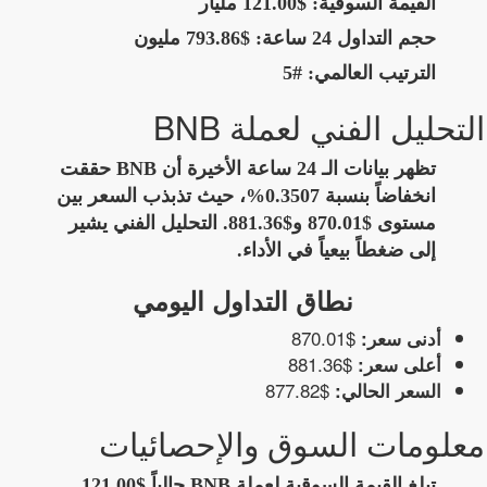
القيمة السوقية:
$121.00 مليار
حجم التداول 24 ساعة:
$793.86 مليون
الترتيب العالمي:
#5
التحليل الفني لعملة BNB
تظهر بيانات الـ 24 ساعة الأخيرة أن BNB حققت
انخفاضاً بنسبة 0.3507%، حيث تذبذب السعر بين
مستوى $870.01 و$881.36. التحليل الفني يشير
إلى ضغطاً بيعياً في الأداء.
نطاق التداول اليومي
$870.01
أدنى سعر:
$881.36
أعلى سعر:
$877.82
السعر الحالي:
معلومات السوق والإحصائيات
تبلغ القيمة السوقية لعملة BNB حالياً $121.00