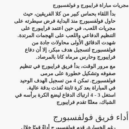
مجريات مباراة فرايبورج و فولفسبورج
بدأ اللقاء بحماس كبير من كلا الفريقين، حيث
حاول فولفسبورج منذ البداية فرض سيطرته على
مجريات اللعب، في حين اعتمد فرايبورج على
التنظيم الدفاعي واللعب على الهجمات المرتدة.
شهدت الدقائق الأولى محاولات جادة من
فولفسبورج لتسجيل هدف مبكر، إلا أن دفاع
فرايبورج وحارس مرماه كانا بالمرصاد.
مع مرور الوقت، بدأ فريق فرايبورج في تنظيم
صفوفه وتشكيل خطورة على مرمى
فولفسبورج. تمكن 4 من تسجيل الهدف الوحيد
في المباراة بعد كرة ثابتة نُفذت بدقة عالية.
استغل 3 - 4 ارتباك الدفاع ليضع الكرة برأسه في
الشباك، معلنًا تقدم فرايبورج
أداء فريق فولفسبورج
رغم الخسارة، قدم فولفسبورج أداءً قويًا خلال