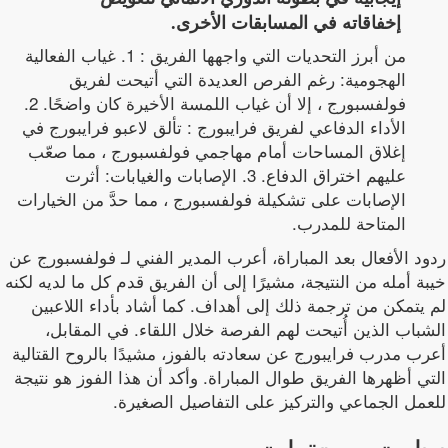
إخفاقاته في المسابقات الأخرى.
من أبرز التحديات التي واجهها الفريق : 1. غياب الفعالية
الهجومية: رغم الفرص العديدة التي أتيحت لفريق
فولفسبورج ، إلا أن غياب اللمسة الأخيرة كان واضحًا. 2.
الأداء الدفاعي لفريق فرايبورج : تألق لاعبو فرايبورج في
إغلاق المساحات أمام مهاجمي فولفسبورج ، مما صعّب
عليهم اختراق الدفاع. 3. الإصابات والغيابات: أثرت
الإصابات على تشكيلة فولفسبورج ، مما حدَّ من الخيارات
المتاحة للمدرب.
ردود الأفعال بعد المباراة، أعرب المدير الفني لـ فولفسبورج عن
خيبة أمله من النتيجة، مشيرًا إلى أن الفريق قدم كل ما لديه لكنه
لم يتمكن من ترجمة ذلك إلى أهداف. كما أشاد بأداء اللاعبين
الشباب الذين أُتيحت لهم الفرصة خلال اللقاء. في المقابل،
أعرب مدرب فرايبورج عن سعادته بالفوز، مشيدًا بالروح القتالية
التي أظهرها الفريق طوال المباراة. وأكد أن هذا الفوز هو نتيجة
للعمل الجماعي والتركيز على التفاصيل الصغيرة.