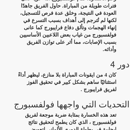
فترات طويلة من المباراة. حاول الفريق جاهدًا
العودة في النتيجة، وخلق عدة فرص للتسجيل،
لكنها لم تُترجم إلى أهداف بسبب التسرع في
إنهاء الهجمات وتألق دفاع فرايبورج كما عانى
فولفسبورج من غياب بعض اللاعبين الأساسيين
بسبب الإصابات، مما أثر على توازن الفريق
وأدائه.
دور 4
كان 4 من ايقونات المباراة بلا منازع، ليظهر أداءً
استثنائيًا ساهم بشكل كبير في تحقيق الفوز
لفريق فرايبورج .
التحديات التي واجهها فولفسبورج
تعد هذه الخسارة بمثابة ضربة موجعة لفريق
فولفسبورج ، الذي كان يطمح لتحقيق نتائج
إيجابية في بطولة الدوري الألماني لتعويض