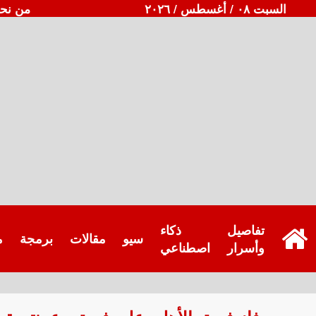
السبت ٠٨ / أغسطس / ٢٠٢٦
من نح
تفاصيل
ذكاء
سيو
مقالات
برمجة
م
وأسرار
اصطناعي