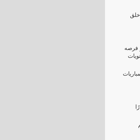
 خلق
سيدات بمقدار 3 نقاط، مما يعزز فرصه
تويات
باريات
ًا