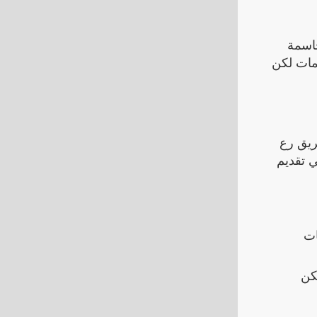
حاسمة
 رع الرد بعدة هجمات لكن
ريق رع
ي تقديم
ات
كن