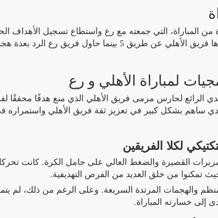
ة
ن المباراة، التي جمعته مع رع واستطاع تسجيل الأهداف ال
بفضل تألق لاعبيه الهجوميين. جاءت الأهداف التي أحرزها فريق الأهلي عن طريق 5 بينما حاول فريق
جيات لمباراة الأهلي و رع
ي الرائع لحارس مرمى فريق الأهلي الذي منع هدفًا محققًا لف
صدي ساهم بشكل كبير في تعزيز ثقة فريق الأهلي واستمراره ف
لتكتيكي لكلا الفريقين
ريرات القصيرة والضغط العالي على حامل الكرة. كانت تحرك
 حيث تمكنوا من خلق العديد من الفرص التهديفية.
نظم والهجمات المرتدة السريعة. وعلى الرغم من ذلك، لم يتم
ى إلى خسارته المباراة.