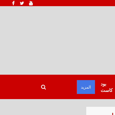
بود
المزيد
كاست