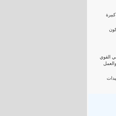
كبيرة
كون
عي القوي
والعمل
يدات