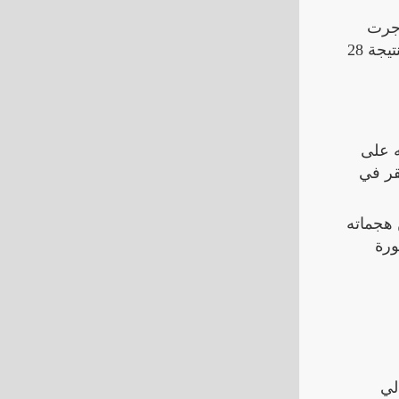
 جرت
اليوم الساعة 11:00 بين الكاميرون و كينيا في إطار منافسات بطولة بطولة أفريقيا لكرة اليد والتي انتهت بنصر حاسم بنتيجة 28
لوبه على
تستقر في
 هجماته
ورة
لي