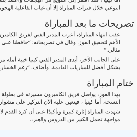
أما كينيا ، فقد افتقر إلى التنويع في الهجمات واعتمد 
النوعي خلال فترات المباراة إلا أن غياب الفاعلية الهج
تصريحات ما بعد المباراة
عقب انتهاء المباراة، أعرب المدير الفني لفريق الكاميرو
الأهم لتحقيق الفوز. وقال في تصريحاته: “حافظنا على ت
مثالي.”
على الجانب الآخر، أبدى المدير الفني كينيا خيبة أمله م
بشكل أفضل للمباريات القادمة. وأضاف: “رغم الخسارة، قدم
ختام المباراة
بهذا الفوز، يواصل فريق الكاميرون مسيرته في بطولة بط
النسخة. أما كينيا ، فيتعين عليه الآن التركيز على مشوا
شهدت المباراة إثارة كبيرة وتأكيدًا على أن كرة القدم ل
مواجهة تحمل الكثير من الدروس والعِبر،.