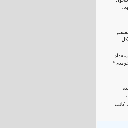
تحواذ
م.
لعنصر
كل
ستعداد
ومية.”
ذه
، كانت