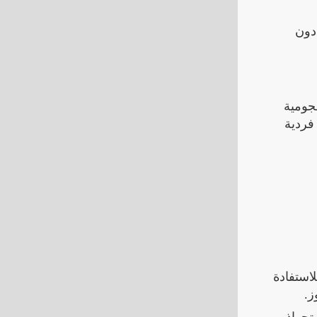
ل دون
هجومية
 فردية
استفادة
ز.