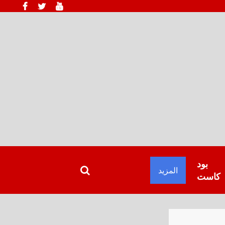
بود
المزيد
كاست