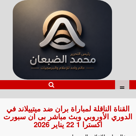
القناة الناقلة لمباراة بران ضد ميتييلاند في
الدوري الأوروبي وبث مباشر بى ان سبورت
اكسترا 1 22 يناير 2026