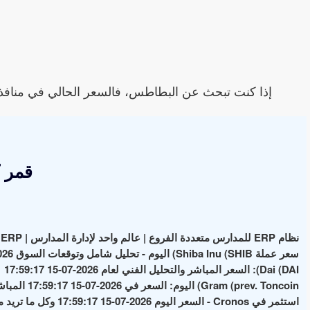
إذا كنت تبحث عن البطاطس، فالسعر الحالي في منافذ تابعة للمحاف
قمر 
نظام ERP للمدارس متعددة الفروع | عالم واحد لإدارة المدارس | School ERP
سعر عملة Shiba Inu (SHIB) اليوم - تحليل شامل وتوقعات السوق 2026-07-15 17:59:17
Dai (DAI): السعر المباشر والتحليل الفني لعام 2026-07-15 17:59:17
Gram (prev. Toncoin) اليوم: السعر في 2026-07-15 17:59:17 المباشر وأهم الأخبار والتحليلات
استثمر في Cronos - السعر اليوم 2026-07-15 17:59:17 وكل ما تريد معرفته عن العملة الرقمية