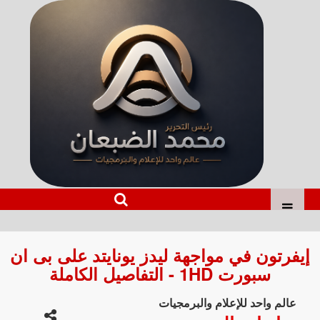
إيفرتون في مواجهة ليدز يونايتد على بى ان
سبورت 1HD - التفاصيل الكاملة
عالم واحد للإعلام والبرمجيات