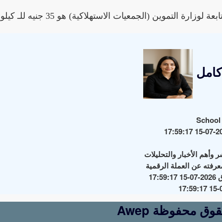
 التموين (الجمعيات الاستهلاكية) هو 35 جنيه للـ كيلو.
كامل
Awep جميع الحقوق محفوظة