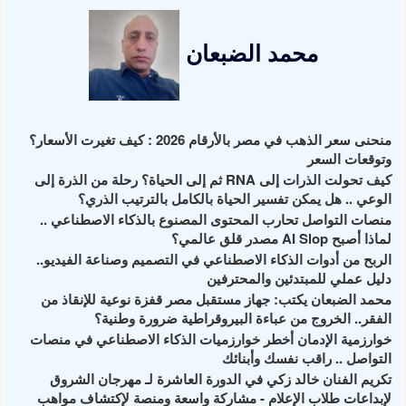
محمد الضبعان
منحنى سعر الذهب في مصر بالأرقام 2026 : كيف تغيرت الأسعار؟
وتوقعات السعر
كيف تحولت الذرات إلى RNA ثم إلى الحياة؟ رحلة من الذرة إلى
الوعي .. هل يمكن تفسير الحياة بالكامل بالترتيب الذري؟
منصات التواصل تحارب المحتوى المصنوع بالذكاء الاصطناعي ..
لماذا أصبح AI Slop مصدر قلق عالمي؟
الربح من أدوات الذكاء الاصطناعي في التصميم وصناعة الفيديو..
دليل عملي للمبتدئين والمحترفين
محمد الضبعان يكتب: جهاز مستقبل مصر قفزة نوعية للإنقاذ من
الفقر.. الخروج من عباءة البيروقراطية ضرورة وطنية؟
خوارزمية الإدمان أخطر خوارزميات الذكاء الاصطناعي في منصات
التواصل .. راقب نفسك وأبنائك
تكريم الفنان خالد زكي في الدورة العاشرة لـ مهرجان الشروق
لإبداعات طلاب الإعلام - مشاركة واسعة ومنصة لإكتشاف مواهب