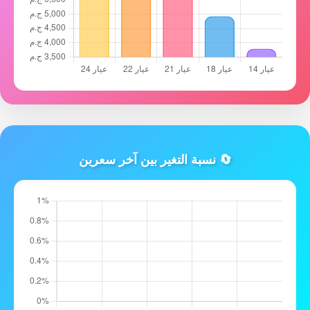
🔄 نسبة التغير بين آخر سعرين