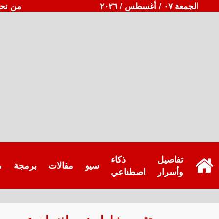
الجمعة ٠٧ / أغسطس / ٢٠٢٦
من نح
تفاصيل
ذكاء
سيو
مقالات
برمجة
م
وأسرار
اصطناعي