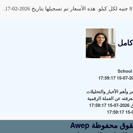
كامل
Awep جميع الحقوق محفوظة