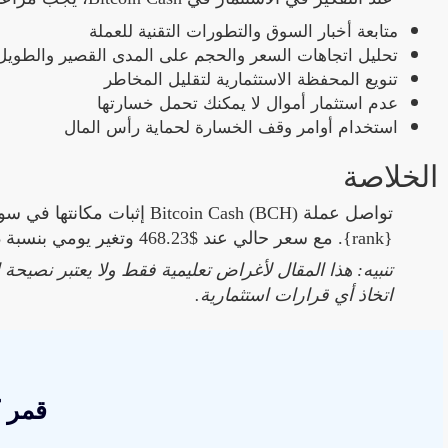
متابعة أخبار السوق والتطورات التقنية للعملة
تحليل اتجاهات السعر والحجم على المدى القصير والطويل
تنويع المحفظة الاستثمارية لتقليل المخاطر
عدم استثمار أموال لا يمكنك تحمل خسارتها
استخدام أوامر وقف الخسارة لحماية رأس المال
الخلاصة
{rank}. مع سعر حالي عند $468.23 وتغير يومي بنسبة 3.03%, تظل العملة محط اهتمام المستثمرين والمتداولين.
تنبيه: هذا المقال لأغراض تعليمية فقط ولا يعتبر نصيح
اتخاذ أي قرارات استثمارية.
قمر 