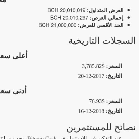
20,010,019 BCH
العرض المتداول:
20,010,297 BCH
إجمالي العرض:
21,000,000 BCH
الحد الأقصى للعرض:
السجلات التاريخية
أعلى سعر ع
السعر:
$3,785.82
التاريخ:
2017-12-20
أدنى سعر ع
السعر:
$76.93
التاريخ:
2018-12-16
نصائح للمستثمرين
عند التفكير في الاستثمار في Bitcoin Cash، يجب مراعاة عدة عوامل: