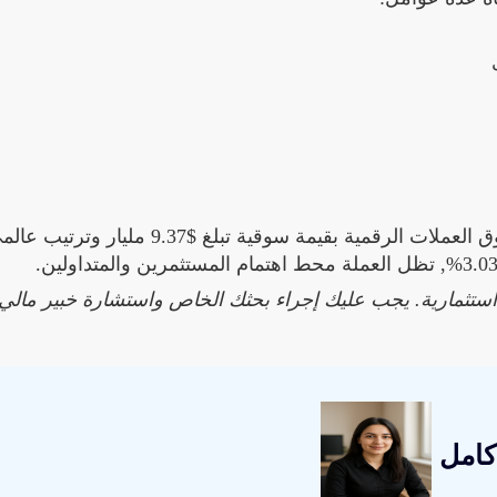
تواصل عملة Bitcoin Cash (BCH) إثبات مكانتها في سوق العملات الرقمية بقيمة سوقية تبلغ $9.37 مليار وترت
ة استثمارية. يجب عليك إجراء بحثك الخاص واستشارة خبير مالي
كامل