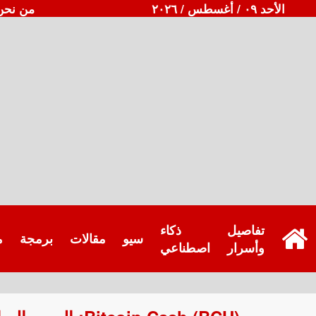
الأحد ٠٩ / أغسطس / ٢٠٢٦
من نحن
تفاصيل
ذكاء
سيو
مقالات
برمجة
م
وأسرار
اصطناعي