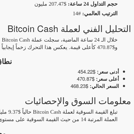
حجم التداول 24 ساعة:
$207.47 مليون
الترتيب العالمي:
#14
التحليل الفني لعملة Bitcoin Cash
و$470.87 كأعلى قيمة. يعكس هذا التحرك زخماً إيجابياً في السوق تجاه العملة.
نطاق
$454.22
أدنى سعر:
$470.87
أعلى سعر:
$468.23
السعر الحالي:
معلومات السوق والإحصائيات
العملة المرتبة 14 من حيث القيمة السوقية على مستوى جميع العملات الرقمية.
مع