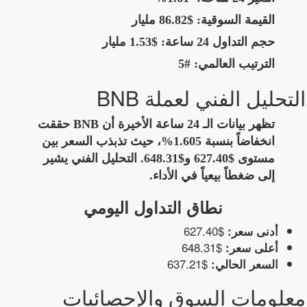
القيمة السوقية:
$86.82 مليار
حجم التداول 24 ساعة:
$1.53 مليار
الترتيب العالمي:
#5
التحليل الفني لعملة BNB
تظهر بيانات الـ 24 ساعة الأخيرة أن BNB حققت
انخفاضاً بنسبة 1.605%، حيث تذبذب السعر بين
مستوى $627.40 و$648.31. التحليل الفني يشير
إلى ضغطاً بيعياً في الأداء.
نطاق التداول اليومي
$627.40
أدنى سعر:
$648.31
أعلى سعر:
$637.21
السعر الحالي:
معلومات السوق والإحصائيات