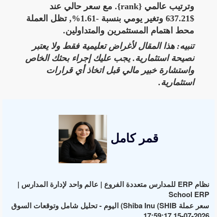
وترتيب عالمي {rank}. مع سعر حالي عند
$637.21 وتغير يومي بنسبة -1.61%, تظل العملة
محط اهتمام المستثمرين والمتداولين.
تنبيه: هذا المقال لأغراض تعليمية فقط ولا يعتبر
نصيحة استثمارية. يجب عليك إجراء بحثك الخاص
واستشارة خبير مالي قبل اتخاذ أي قرارات
استثمارية.
قمر كامل
نظام ERP للمدارس متعددة الفروع | عالم واحد لإدارة المدارس |
School ERP
سعر عملة Shiba Inu (SHIB) اليوم - تحليل شامل وتوقعات السوق
2026-07-15 17:59:17