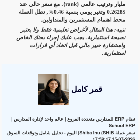
مليار وترتيب عالمي {rank}. مع سعر حالي عند
$0.2628 وتغير يومي بنسبة 0.46%, تظل العملة
محط اهتمام المستثمرين والمتداولين.
تنبيه: هذا المقال لأغراض تعليمية فقط ولا يعتبر
نصيحة استثمارية. يجب عليك إجراء بحثك الخاص
واستشارة خبير مالي قبل اتخاذ أي قرارات
استثمارية.
قمر كامل
نظام ERP للمدارس متعددة الفروع | عالم واحد لإدارة المدارس |
School ERP
سعر عملة Shiba Inu (SHIB) اليوم - تحليل شامل وتوقعات السوق
2026-07-15 17:59:17