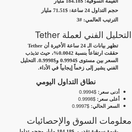
القيمة السوقية:
$184.18 مليار
حجم التداول 24 ساعة:
$71.51 مليار
الترتيب العالمي:
#3
التحليل الفني لعملة Tether
تظهر بيانات الـ 24 ساعة الأخيرة أن Tether
حققت ارتفاعاً بنسبة 0.0042%، حيث تذبذب
السعر بين مستوى $0.9994 و$0.9998. التحليل
الفني يشير إلى زخماً إيجابياً في الأداء.
نطاق التداول اليومي
$0.9994
أدنى سعر:
$0.9998
أعلى سعر:
$0.9997
السعر الحالي:
معلومات السوق والإحصائيات
بقيمة سوقية تقدر بـ $184.18 مليار وحجم تداول