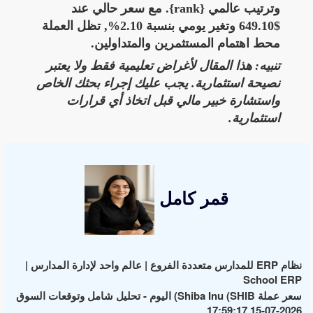
وترتيب عالمي {rank}. مع سعر حالي عند
$649.10 وتغير يومي بنسبة 2.10%, تظل العملة
محط اهتمام المستثمرين والمتداولين.
تنبيه: هذا المقال لأغراض تعليمية فقط ولا يعتبر
نصيحة استثمارية. يجب عليك إجراء بحثك الخاص
واستشارة خبير مالي قبل اتخاذ أي قرارات
استثمارية.
قمر كامل
نظام ERP للمدارس متعددة الفروع | عالم واحد لإدارة المدارس |
School ERP
سعر عملة Shiba Inu (SHIB) اليوم - تحليل شامل وتوقعات السوق
2026-07-15 17:59:17