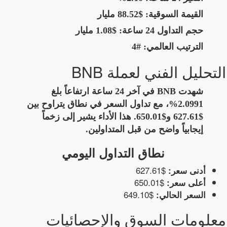
القيمة السوقية:
$88.52 مليار
حجم التداول 24 ساعة:
$1.08 مليار
الترتيب العالمي:
#4
التحليل الفني لعملة BNB
شهدت BNB في آخر 24 ساعة ارتفاعاً بلغ
2.0991%، مع تداول السعر في نطاق يتراوح بين
$627.61 و$650.01. هذا الأداء يشير إلى زخماً
إيجابياً واضح من قبل المتداولين.
نطاق التداول اليومي
$627.61
أدنى سعر:
$650.01
أعلى سعر:
$649.10
السعر الحالي:
معلومات السوق والإحصائيات