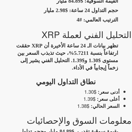
القيمة السوقية:
$84.89 مليار
حجم التداول 24 ساعة:
$2.98 مليار
الترتيب العالمي:
#4
التحليل الفني لعملة XRP
تظهر بيانات الـ 24 ساعة الأخيرة أن XRP حققت
ارتفاعاً بنسبة 5.7211%، حيث تذبذب السعر بين
مستوى $1.30 و$1.39. التحليل الفني يشير إلى
زخماً إيجابياً في الأداء.
نطاق التداول اليومي
$1.30
أدنى سعر:
$1.39
أعلى سعر:
$1.38
السعر الحالي:
معلومات السوق والإحصائيات
بقيمة سوقية تقدر بـ $84.89 مليار وحجم تداول