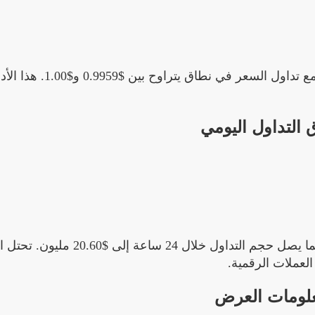
شهدت USDS في آخر 24 ساعة ارتفاعاً بلغ 0.0057%، مع تداول السعر
 التداول اليومي
تبلغ القيمة السوقية لعملة USDS حالياً $11.53 مليار، بينما يصل حجم التداول خلال 24 سا
لومات العرض