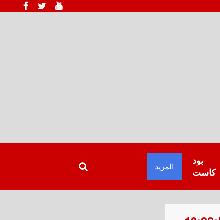
بود
المزيد
كاست