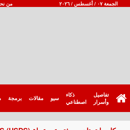
الجمعة ٠٧ / أغسطس / ٢٠٢٦
من نح
تفاصيل
ذكاء
سيو
مقالات
برمجة
م
وأسرار
اصطناعي