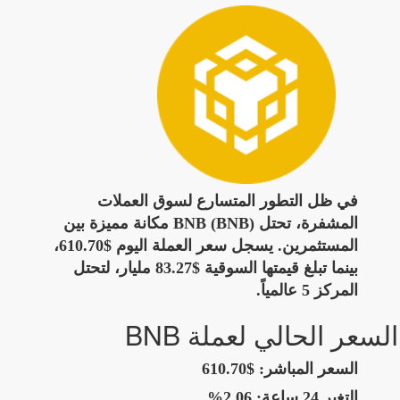
في ظل التطور المتسارع لسوق العملات
المشفرة، تحتل BNB (BNB) مكانة مميزة بين
المستثمرين. يسجل سعر العملة اليوم $610.70،
بينما تبلغ قيمتها السوقية $83.27 مليار، لتحتل
المركز 5 عالمياً.
السعر الحالي لعملة BNB
السعر المباشر:
$610.70
التغير 24 ساعة:
2.06%