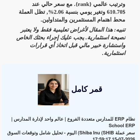
وترتيب عالمي {rank}. مع سعر حالي عند
$610.70 وتغير يومي بنسبة 2.06%, تظل العملة
محط اهتمام المستثمرين والمتداولين.
تنبيه: هذا المقال لأغراض تعليمية فقط ولا يعتبر
نصيحة استثمارية. يجب عليك إجراء بحثك الخاص
واستشارة خبير مالي قبل اتخاذ أي قرارات
استثمارية.
قمر كامل
نظام ERP للمدارس متعددة الفروع | عالم واحد لإدارة المدارس |
School ERP
سعر عملة Shiba Inu (SHIB) اليوم - تحليل شامل وتوقعات السوق
2026-07-15 17:59:17