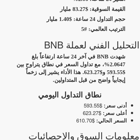
القيمة السوقية:
$83.27 مليار
حجم التداول 24 ساعة:
$1.40 مليار
الترتيب العالمي:
#5
التحليل الفني لعملة BNB
شهدت BNB في آخر 24 ساعة ارتفاعاً بلغ
2.0647%، مع تداول السعر في نطاق يتراوح بين
$593.55 و$623.27. هذا الأداء يشير إلى زخماً
إيجابياً واضح من قبل المتداولين.
نطاق التداول اليومي
$593.55
أدنى سعر:
$623.27
أعلى سعر:
$610.70
السعر الحالي:
معلومات السوق والإحصائيات