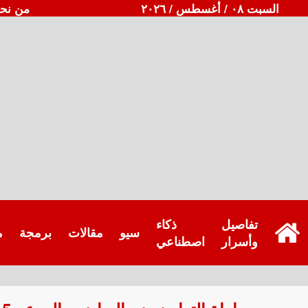
السبت ٠٨ / أغسطس / ٢٠٢٦
من نح
تفاصيل
ذكاء
سيو
مقالات
برمجة
م
وأسرار
اصطناعي