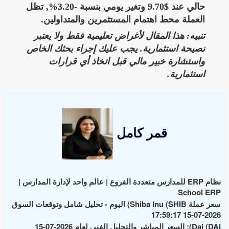
حالي عند $9.70 وتغير يومي بنسبة -3.20%, تظل
العملة محط اهتمام المستثمرين والمتداولين.
تنبيه: هذا المقال لأغراض تعليمية فقط ولا يعتبر
نصيحة استثمارية. يجب عليك إجراء بحثك الخاص
واستشارة خبير مالي قبل اتخاذ أي قرارات
استثمارية.
قمر كامل
نظام ERP للمدارس متعددة الفروع | عالم واحد لإدارة المدارس |
School ERP
سعر عملة Shiba Inu (SHIB) اليوم - تحليل شامل وتوقعات السوق
2026-07-15 17:59:17
Dai (DAI): السعر المباشر والتحليل الفني لعام 2026-07-15