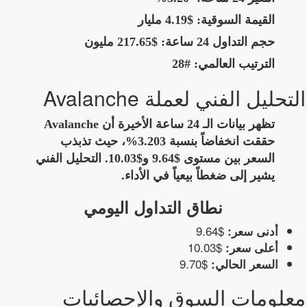
القيمة السوقية:
$4.19 مليار
حجم التداول 24 ساعة:
$217.65 مليون
الترتيب العالمي:
#28
التحليل الفني لعملة Avalanche
تظهر بيانات الـ 24 ساعة الأخيرة أن Avalanche
حققت انخفاضاً بنسبة 3.203%، حيث تذبذب
السعر بين مستوى $9.64 و$10.03. التحليل الفني
يشير إلى ضغطاً بيعياً في الأداء.
نطاق التداول اليومي
$9.64
أدنى سعر:
$10.03
أعلى سعر:
$9.70
السعر الحالي:
معلومات السوق والإحصائيات