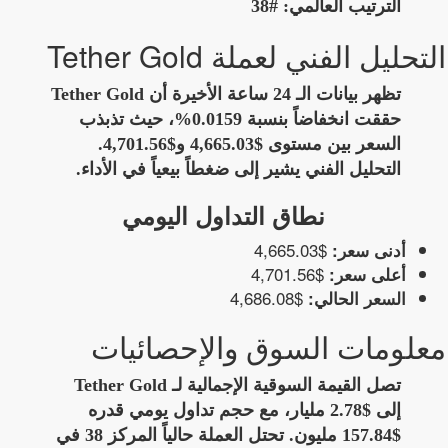
الترتيب العالمي:
#38
التحليل الفني لعملة Tether Gold
تظهر بيانات الـ 24 ساعة الأخيرة أن Tether Gold
حققت انخفاضاً بنسبة 0.0159%، حيث تذبذب
السعر بين مستوى $4,665.03 و$4,701.56.
التحليل الفني يشير إلى ضغطاً بيعياً في الأداء.
نطاق التداول اليومي
$4,665.03
أدنى سعر:
$4,701.56
أعلى سعر:
$4,686.08
السعر الحالي:
معلومات السوق والإحصائيات
تصل القيمة السوقية الإجمالية لـ Tether Gold
إلى $2.78 مليار، مع حجم تداول يومي قدره
$157.84 مليون. تحتل العملة حالياً المركز 38 في