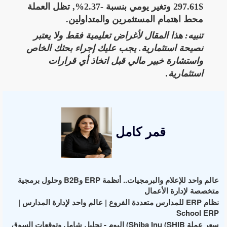
$297.61 وتغير يومي بنسبة -2.37%, تظل العملة
محط اهتمام المستثمرين والمتداولين.
تنبيه: هذا المقال لأغراض تعليمية فقط ولا يعتبر
نصيحة استثمارية. يجب عليك إجراء بحثك الخاص
واستشارة خبير مالي قبل اتخاذ أي قرارات
استثمارية.
قمر كامل
عالم واحد للإعلام والبرمجيات.. أنظمة ERP وB2B وحلول برمجية
متخصصة لإدارة الأعمال
نظام ERP للمدارس متعددة الفروع | عالم واحد لإدارة المدارس |
School ERP
سعر عملة Shiba Inu (SHIB) اليوم - تحليل شامل وتوقعات السوق