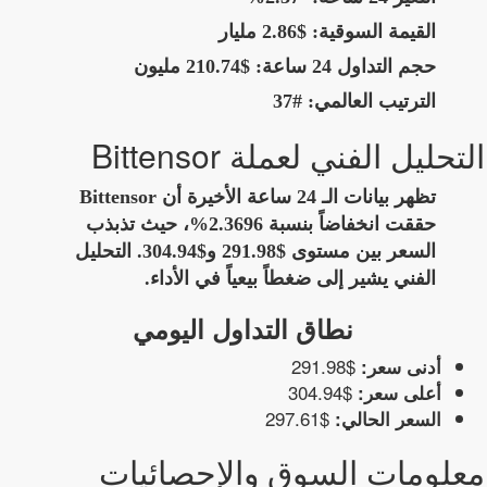
القيمة السوقية:
$2.86 مليار
حجم التداول 24 ساعة:
$210.74 مليون
الترتيب العالمي:
#37
التحليل الفني لعملة Bittensor
تظهر بيانات الـ 24 ساعة الأخيرة أن Bittensor
حققت انخفاضاً بنسبة 2.3696%، حيث تذبذب
السعر بين مستوى $291.98 و$304.94. التحليل
الفني يشير إلى ضغطاً بيعياً في الأداء.
نطاق التداول اليومي
$291.98
أدنى سعر:
$304.94
أعلى سعر:
$297.61
السعر الحالي:
معلومات السوق والإحصائيات