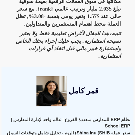
مكانتها في سوق العملات الرقمية بقيمة سوقية
تبلغ $2.03 مليار وترتيب عالمي {rank}. مع سعر
حالي عند $1.57 وتغير يومي بنسبة -3.08%, تظل
العملة محط اهتمام المستثمرين والمتداولين.
تنبيه: هذا المقال لأغراض تعليمية فقط ولا يعتبر
نصيحة استثمارية. يجب عليك إجراء بحثك الخاص
واستشارة خبير مالي قبل اتخاذ أي قرارات
استثمارية.
قمر كامل
نظام ERP للمدارس متعددة الفروع | عالم واحد لإدارة المدارس |
School ERP
سعر عملة Shiba Inu (SHIB) اليوم - تحليل شامل وتوقعات السوق