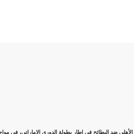
ب الأهلي ضد البطائح في إطار بطولة الدوري الإماراتي، في مواج