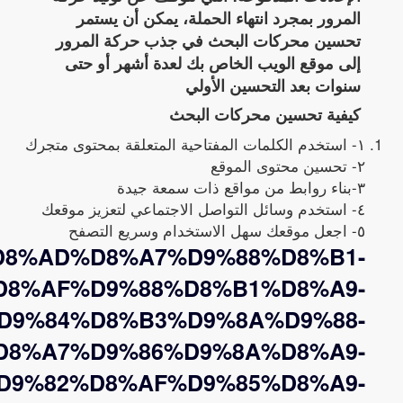
المرور بمجرد انتهاء الحملة، يمكن أن يستمر
تحسين محركات البحث في جذب حركة المرور
إلى موقع الويب الخاص بك لعدة أشهر أو حتى
سنوات بعد التحسين الأولي
كيفية تحسين محركات البحث
١- استخدم الكلمات المفتاحية المتعلقة بمحتوى متجرك
٢- تحسين محتوى الموقع
٣-بناء روابط من مواقع ذات سمعة جيدة
٤- استخدم وسائل التواصل الاجتماعي لتعزيز موقعك
٥- اجعل موقعك سهل الاستخدام وسريع التصفح
85%D8%AD%D8%A7%D9%88%D8%B1-
D8%AF%D9%88%D8%B1%D8%A9-
D9%84%D8%B3%D9%8A%D9%88-
D8%A7%D9%86%D9%8A%D8%A9-
D9%82%D8%AF%D9%85%D8%A9-