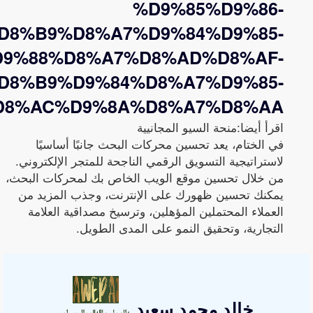
%D9%85%D9%86-
D8%B9%D8%A7%D9%84%D9%85-
D9%88%D8%A7%D8%AD%D8%AF-
D8%B9%D9%84%D8%A7%D9%85-
D8%AC%D9%8A%D8%A7%D8%AA/
اقرأ أيضا:منحة السيو المجانيية
في الختام، يعد تحسين محركات البحث جانبًا أساسيًا
لاستراتيجية التسويق الرقمي الناجحة للمتجر الإلكتروني.
من خلال تحسين موقع الويب الخاص بك لمحركات البحث،
يمكنك تحسين ظهورك على الإنترنت، وجذب المزيد من
العملاء المحتملين المؤهلين، وترسيخ مصداقية العلامة
التجارية، وتحقيق النمو على المدى الطويل.
خالد محمد سعيد