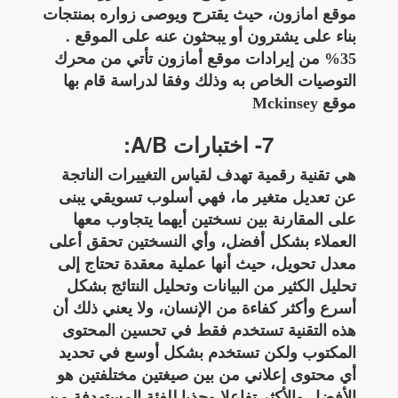
موقع امازون، حيث يقترح ويوصى زواره بمنتجات
بناء على يشترون أو يبحثون عنه على الموقع .
35% من إيرادات موقع أمازون تأتي من محرك
التوصيات الخاص به وذلك وفقا لدراسة قام بها
موقع Mckinsey
7- اختبارات A/B:
هي تقنية رقمية تهدف لقياس التغييرات الناتجة
عن تعديل متغير ما، فهي أسلوب تسويقي يبنى
على المقارنة بين نسختين أيهما يتجاوب معها
العملاء بشكل أفضل، وأي النسختين تحقق أعلى
معدل تحويل، حيث أنها عملية معقدة تحتاج إلى
تحليل الكثير من البيانات وتحليل النتائج بشكل
أسرع وأكثر كفاءة من الإنسان، ولا يعني ذلك أن
هذه التقنية تستخدم فقط في تحسين المحتوى
المكتوب ولكن تستخدم بشكل أوسع في تحديد
أي محتوى إعلاني من بين صيغتين مختلفتين هو
الأفضل والأكثر تفاعلا وجذبا للفئة المستهدفة من