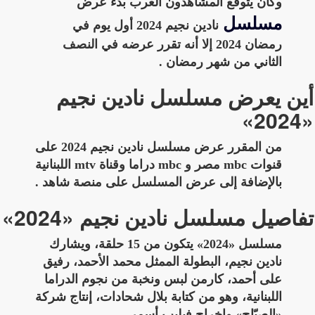
وكان يتوقع المشاهدون العرب بدء عرض
مسلسل
نادين نجيم 2024 أول يوم في
رمضان 2024 إلا أنه تقرر عرضه في النصف
الثاني من شهر رمضان .
أين يعرض مسلسل نادين نجيم
«2024»
من المقرر عرض مسلسل نادين نجيم 2024 على
قنوات mbc مصر و mbc دراما وقناة mtv اللبنانية
بالإضافة إلى عرض المسلسل على منصة شاهد .
تفاصيل مسلسل نادين نجيم «2024»
مسلسل «2024» يتكون من 15 حلقة، ويشارك
نادين نجيم، البطولة الممثل محمد الأحمد، رفيق
على أحمد، كارمن لبس ونخبة من نجوم الدراما
اللبنانية، وهو من كتابة بلال شحادات، إنتاج شركة
«الصبّاح» وإخراج فيليب أسمر