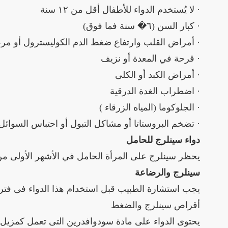
· لا يُستخدم الدواء للأطفال أقل من ١٢ سنة
· كبار السن (٦� سنة فما فوق)
· أمراض القلب وارتفاع ضغط الدم الكوليسترول أو م
· قرحة في المعدة أو نزيف
· أمراض الكبد أو الكلى
· اضطراب الغدة الدرقية
· الجلوكوما (المياه الزرقاء )
· تضخم البروستاتا أو مشاكل التبول أو احتباس السوائل
دواء سينلرج للحامل
يحظر سينلرج على المرأة الحامل في الأشهر الأولى من الحمل وتج
سينلرج والرضاعة
يجب استشارة الطبيب قبل استخدام هذا الدواء فى فترة
أقراص سينلرج والضغط
يحتوى الدواء على مادة سودوافدرين التى تعمل كمزيل 