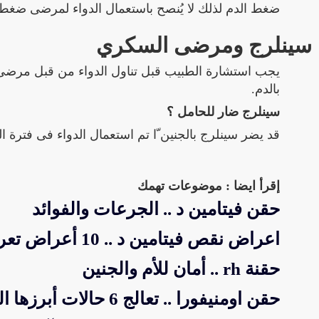
ضغط الدم لذلك لا يُنصح باستعمال الدواء لمرضى ضغط ا
سينلرج ومرضى السكري
يجب استشارة الطبيب قبل تناول الدواء من قبل مرضى
بالدم.
سينلرج ضار للحامل ؟
قد يضر سينلرج بالجنين ّا تم استعمال الدواء فى فترة الحمل
إقرأ ايضا : موضوعات تهمك
حقن فيتامين د .. الجرعات والفوائد
اعراض نقص فيتامين د .. 10 أعراض تعرف عليهم
حقنة rh .. أمان للأم والجنين
حقن اومنيفورا .. تعالج 6 حالات أبرزها التهابات المفاصل