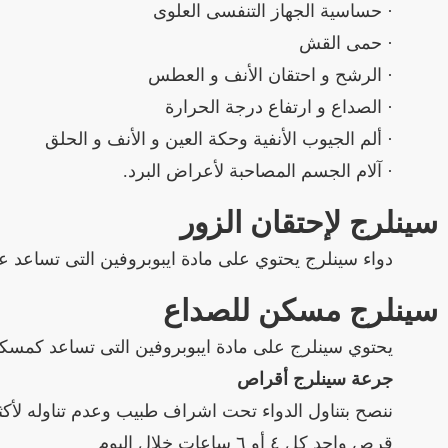
· حساسية الجهاز التنفسى العلوى
· حمى القش
· الرشح و احتقان الأنف و العطس
· الصداع و ارتفاع درجة الحرارة
· ألم الجيوب الأنفية وحكة العين و الأنف و الحلق
· آلام الجسم المصاحبة لأعراض البرد.
سينلرج لإحتقان الزور
دواء سينلرج يحتوي على مادة ايبوبروفين التى تساعد ع
سينلرج مسكن للصداع
يحتوي سينلرج على مادة ايبوبروفين التى تساعد كمس
جرعة سينلرج أقراص
ننصح بتناول الدواء تحت اشراف طبيب وعدم تناوله لأكثر من 10 أيام بدون استشارة طبية والجرع
قرص واحد كل ٤ أو ٦ ساعات خلال اليوم