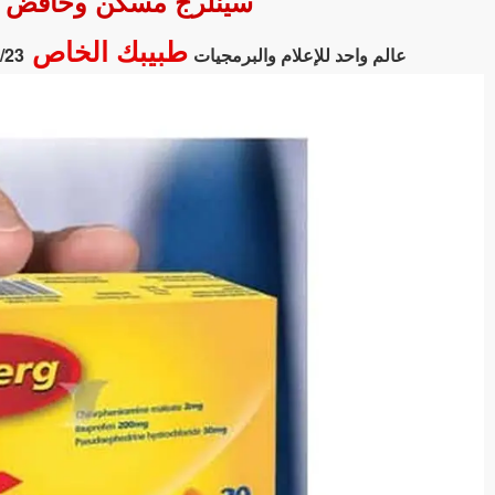
سينلرج مسكن وخافض للح
طبيبك الخاص
عالم واحد للإعلام والبرمجيات
/23