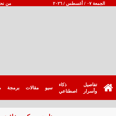
الجمعة ٠٧ / أغسطس / ٢٠٢٦
من نح
تفاصيل
ذكاء
سيو
مقالات
برمجة
م
وأسرار
اصطناعي