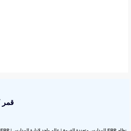
قمر 
نظام ERP للمدارس متعددة الفروع | عالم واحد لإدارة المدارس | School ERP