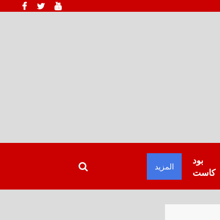
بود
المزيد
كاست