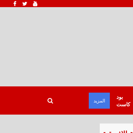
بود
المزيد
كاست