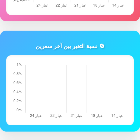
🔄 نسبة التغير بين آخر سعرين