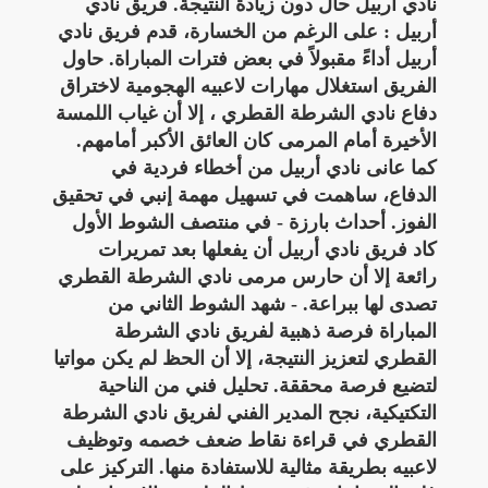
نادي أربيل حال دون زيادة النتيجة. فريق نادي
أربيل : على الرغم من الخسارة، قدم فريق نادي
أربيل أداءً مقبولاً في بعض فترات المباراة. حاول
الفريق استغلال مهارات لاعبيه الهجومية لاختراق
دفاع نادي الشرطة القطري ، إلا أن غياب اللمسة
الأخيرة أمام المرمى كان العائق الأكبر أمامهم.
كما عانى نادي أربيل من أخطاء فردية في
الدفاع، ساهمت في تسهيل مهمة إنبي في تحقيق
الفوز. أحداث بارزة - في منتصف الشوط الأول
كاد فريق نادي أربيل أن يفعلها بعد تمريرات
رائعة إلا أن حارس مرمى نادي الشرطة القطري
تصدى لها ببراعة. - شهد الشوط الثاني من
المباراة فرصة ذهبية لفريق نادي الشرطة
القطري لتعزيز النتيجة، إلا أن الحظ لم يكن مواتيا
لتضيع فرصة محققة. تحليل فني من الناحية
التكتيكية، نجح المدير الفني لفريق نادي الشرطة
القطري في قراءة نقاط ضعف خصمه وتوظيف
لاعبيه بطريقة مثالية للاستفادة منها. التركيز على