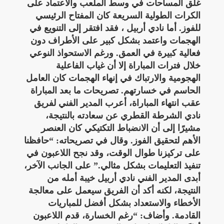
غلق المساحات في وسط الملعب والاعتماد على
الكرات الطولية السريعة كان المفتاح الرئيسي
للفوز. أما نادي أربيل ، فقد افتقر إلى التنويع في
الهجمات واعتمد بشكل كبير على الأطراف دون
فعالية كبيرة في العمق. ورغم الاستحواذ النوعي
خلال فترات المباراة إلا أن غياب الفاعلية
الهجومية والارتباك في إنهاء الهجمات كان العامل
الحاسم في خسارتهم. تصريحات ما بعد المباراة
عقب انتهاء المباراة، أعرب المدير الفني لفريق
نادي الشرطة القطري عن سعادته بالنتيجة،
مشيرًا إلى أن الانضباط التكتيكي كان العنصر
الأهم لتحقيق الفوز. وقال في تصريحاته: “حافظنا
على تركيزنا طوال الوقت، وقد نجح اللاعبون في
تنفيذ التعليمات بشكل مثالي.” على الجانب الآخر،
أبدى المدير الفني نادي أربيل خيبة أمله من
النتيجة، لكنه أكد أن الفريق سيعمل على معالجة
الأخطاء والاستعداد بشكل أفضل للمباريات
القادمة. وأضاف: “رغم الخسارة، قدم اللاعبون