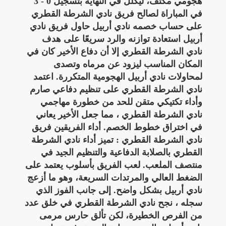
هجومي مكثف، ليكلل في النهاية بتسجيل 0 - 3
في المباراة لصالح فريق نادي الشرطة القطري
على حساب خصمه نادي أربيل حاول فريق نادي
أربيل استعادة توازنه والرد سريعًا على هدف
نادي الشرطة القطري إلا أن دفاع الأخير كان في
المكان المناسب ليزود عن مرماه وتصدى
لمحاولات نادي أربيل الهجومية المتكررة. اعتمد
نادي الشرطة القطري على تنظيم دفاعي صارم
وأداء تكتيكي متقن للحد من خطورة مهاجمي
نادي الشرطة القطري ، مما جعل الأخير يعاني
في اختراق خطوط الخصم. أداء الفريقين فريق
نادي الشرطة القطري : تميز أداء نادي الشرطة
القطري بالصلابة الدفاعية والتنظيم الجيد في
منتصف الملعب. لعب الفريق بأسلوب يعتمد على
الضغط العالي والمرتدات السريعة، وهو ما أزعج
نادي أربيل بشكل واضح. إلى جانب الفوز الذي
سجله ، نجح نادي الشرطة القطري في خلق عدد
من الفرص الخطيرة، لكن تألق حارس مرمى