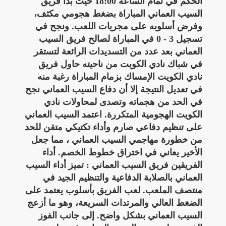
الحكم في تمام الساعة 18:00 حيث بدأ فريق
السيب العماني المباراة بضغط هجومي مكثف،
وفرض أسلوبه على مجريات اللعب. ونجح في
تسجيل 3 - 0 في المباراة لصالح فريق السيب
العماني بعد عدد من التسديدات الرائعة لتستقر
في شباك نادي الكويت من ناحيته حاول فريق
نادي الكويت الإمساك بزمام المباراة رغبة منه
في تعديل النتيجة إلا أن دفاع السيب العماني نجح
في الحد من هجماته وتصدى لمحاولات نادي
الكويت الهجومية المتكررة. اعتمد السيب العماني
على تنظيم دفاعي صارم وأداء تكتيكي متقن للحد
من خطورة مهاجمي السيب العماني ، مما جعل
الأخير يعاني في اختراق خطوط الخصم. أداء
الفريقين فريق السيب العماني : تميز أداء السيب
العماني بالصلابة الدفاعية والتنظيم الجيد في
منتصف الملعب. لعب الفريق بأسلوب يعتمد على
الضغط العالي والمرتدات السريعة، وهو ما أزعج
السيب العماني بشكل واضح. إلى جانب الفوز