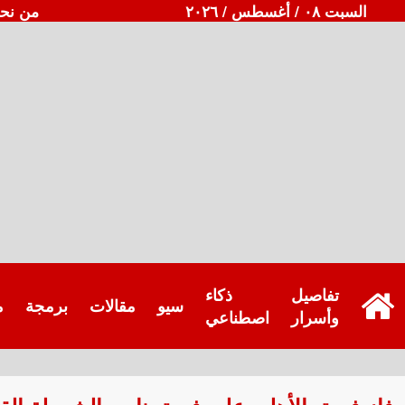
السبت ٠٨ / أغسطس / ٢٠٢٦
من نح
تفاصيل
ذكاء
سيو
مقالات
برمجة
م
وأسرار
اصطناعي