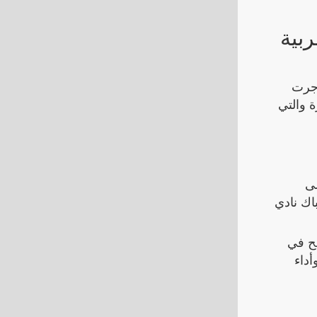
بية
 جرت
رة والتي
على
 شباك نادي
جح في
داء