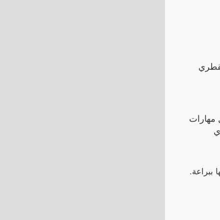
لقطري
 مهارات
ي
 ببراعة.