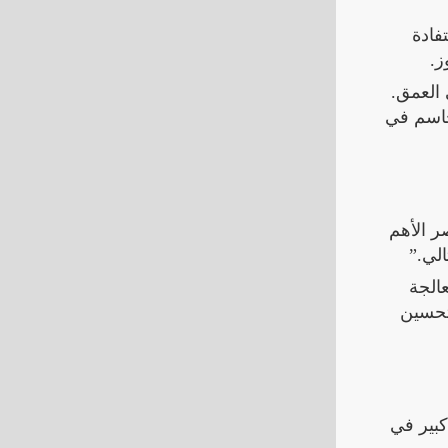
فادة
ز.
 العمق.
لحاسم في
ر الأهم
لي.”
الجة
 تحسين
كبير في