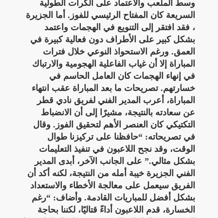
وسط الملعب والاعتماد على الكرات الطولية
السريعة كان المفتاح الرئيسي للفوز. أما الجزيرة
، فقد افتقر إلى التنويع في الهجمات واعتمد
بشكل كبير على الأطراف دون فعالية كبيرة في
العمق. ورغم الاستحواذ النوعي خلال فترات
المباراة إلا أن غياب الفاعلية الهجومية والارتباك
في إنهاء الهجمات كان العامل الحاسم في
خسارتهم. تصريحات ما بعد المباراة عقب انتهاء
المباراة، أعرب المدير الفني لفريق نادي قطر
عن سعادته بالنتيجة، مشيرًا إلى أن الانضباط
التكتيكي كان العنصر الأهم لتحقيق الفوز. وقال
في تصريحاته: “حافظنا على تركيزنا طوال
الوقت، وقد نجح اللاعبون في تنفيذ التعليمات
بشكل مثالي.” على الجانب الآخر، أبدى المدير
الفني الجزيرة خيبة أمله من النتيجة، لكنه أكد أن
الفريق سيعمل على معالجة الأخطاء والاستعداد
بشكل أفضل للمباريات القادمة. وأضاف: “رغم
الخسارة، قدم اللاعبون أداءً قتاليًا، لكننا بحاجة