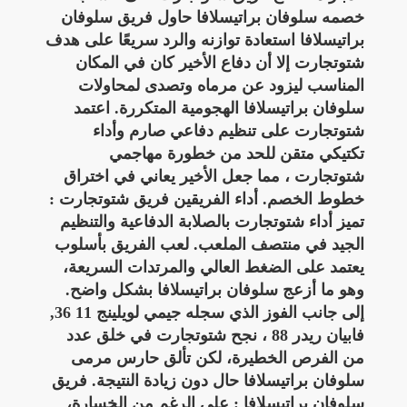
خصمه سلوفان براتيسلافا حاول فريق سلوفان
براتيسلافا استعادة توازنه والرد سريعًا على هدف
شتوتجارت إلا أن دفاع الأخير كان في المكان
المناسب ليزود عن مرماه وتصدى لمحاولات
سلوفان براتيسلافا الهجومية المتكررة. اعتمد
شتوتجارت على تنظيم دفاعي صارم وأداء
تكتيكي متقن للحد من خطورة مهاجمي
شتوتجارت ، مما جعل الأخير يعاني في اختراق
خطوط الخصم. أداء الفريقين فريق شتوتجارت :
تميز أداء شتوتجارت بالصلابة الدفاعية والتنظيم
الجيد في منتصف الملعب. لعب الفريق بأسلوب
يعتمد على الضغط العالي والمرتدات السريعة،
وهو ما أزعج سلوفان براتيسلافا بشكل واضح.
إلى جانب الفوز الذي سجله جيمي لويلينج 11 36,
فابيان ريدر 88 ، نجح شتوتجارت في خلق عدد
من الفرص الخطيرة، لكن تألق حارس مرمى
سلوفان براتيسلافا حال دون زيادة النتيجة. فريق
سلوفان براتيسلافا : على الرغم من الخسارة،