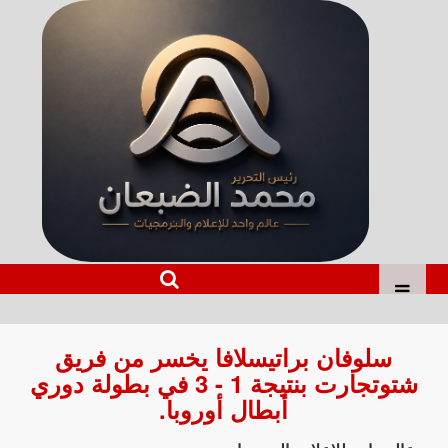
سلوفان براتيسلافا يخسر من فريق
شتوتجارت بنتيجة 1 - 3 في بطولة دوري
أبطال أوروبا.