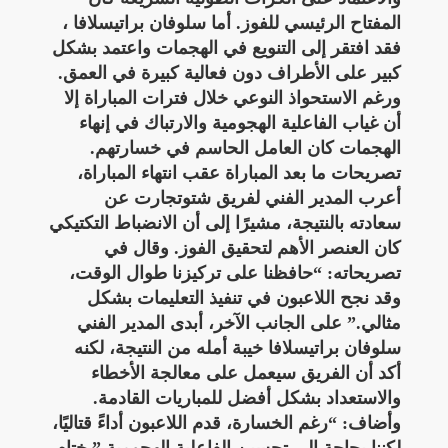
المفتاح الرئيسي للفوز. أما سلوفان براتيسلافا ،
فقد افتقر إلى التنويع في الهجمات واعتمد بشكل
كبير على الأطراف دون فعالية كبيرة في العمق.
ورغم الاستحواذ النوعي خلال فترات المباراة إلا
أن غياب الفاعلية الهجومية والارتباك في إنهاء
الهجمات كان العامل الحاسم في خسارتهم.
تصريحات ما بعد المباراة عقب انتهاء المباراة،
أعرب المدير الفني لفريق شتوتجارت عن
سعادته بالنتيجة، مشيرًا إلى أن الانضباط التكتيكي
كان العنصر الأهم لتحقيق الفوز. وقال في
تصريحاته: “حافظنا على تركيزنا طوال الوقت،
وقد نجح اللاعبون في تنفيذ التعليمات بشكل
مثالي.” على الجانب الآخر، أبدى المدير الفني
سلوفان براتيسلافا خيبة أمله من النتيجة، لكنه
أكد أن الفريق سيعمل على معالجة الأخطاء
والاستعداد بشكل أفضل للمباريات القادمة.
وأضاف: “رغم الخسارة، قدم اللاعبون أداءً قتاليًا،