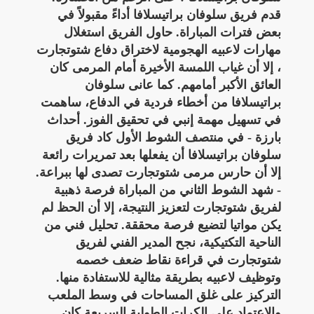
قدم فريق سلوفان براتيسلافا أداءً مقبولاً في
بعض فترات المباراة. حاول الفريق استغلال
مهارات لاعبيه الهجومية لاختراق دفاع شتوتجارت
، إلا أن غياب اللمسة الأخيرة أمام المرمى كان
العائق الأكبر أمامهم. كما عانى سلوفان
براتيسلافا من أخطاء فردية في الدفاع، ساهمت
في تسهيل مهمة إنبي في تحقيق الفوز. أحداث
بارزة - في منتصف الشوط الأول كاد فريق
سلوفان براتيسلافا أن يفعلها بعد تمريرات رائعة
إلا أن حارس مرمى شتوتجارت تصدى لها ببراعة.
- شهد الشوط الثاني من المباراة فرصة ذهبية
لفريق شتوتجارت لتعزيز النتيجة، إلا أن الحظ لم
يكن مواتيا لتضيع فرصة محققة. تحليل فني من
الناحية التكتيكية، نجح المدير الفني لفريق
شتوتجارت في قراءة نقاط ضعف خصمه
وتوظيف لاعبيه بطريقة مثالية للاستفادة منها.
التركيز على غلق المساحات في وسط الملعب
والاعتماد على الكرات الطولية السريعة كان