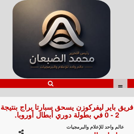
فريق باير ليفركوزن يسحق سبارتا براج بنتيجة
2 - 0 في بطولة دوري أبطال أوروبا.
عالم واحد للإعلام والبرمجيات