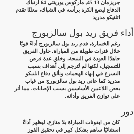
جريزمان 13 45, ماركوس يورينتي 64 ارتباك
الدفاع ليضع الكرة برأسه في الشباك، معلنًا تقدم
اتلتيكو مدريد
أداء فريق ريد بول سالزبورج
رغم الخسارة، قدم ريد بول سالزبورج أداءً قويًا
خلال فترات طويلة من المباراة. حاول الفريق
جاهدًا العودة في النتيجة، وخلق عدة فرص
للتسجيل، لكنها لم تُترجم إلى أهداف بسبب
التسرع في إنهاء الهجمات وتألق دفاع اتلتيكو
مدريد كما عانى ريد بول سالزبورج من غياب
بعض اللاعبين الأساسيين بسبب الإصابات، مما أثر
على توازن الفريق وأدائه.
دور
كان من ايقونات المباراة بلا منازع، ليظهر أداءً
استثنائيًا ساهم بشكل كبير في تحقيق الفوز