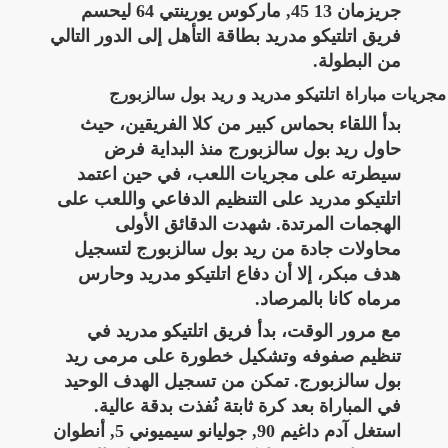
جريزمان 13 45, ماركوس يورينتي 64 ليحسم
فريق اتلتيكو مدريد بطاقة التأهل إلى الدور التالي
من البطولة.
مجريات مباراة اتلتيكو مدريد و ريد بول سالزبورج
بدأ اللقاء بحماس كبير من كلا الفريقين، حيث
حاول ريد بول سالزبورج منذ البداية فرض
سيطرته على مجريات اللعب، في حين اعتمد
اتلتيكو مدريد على التنظيم الدفاعي واللعب على
الهجمات المرتدة. شهدت الدقائق الأولى
محاولات جادة من ريد بول سالزبورج لتسجيل
هدف مبكر، إلا أن دفاع اتلتيكو مدريد وحارس
مرماه كانا بالمرصاد.
مع مرور الوقت، بدأ فريق اتلتيكو مدريد في
تنظيم صفوفه وتشكيل خطورة على مرمى ريد
بول سالزبورج. تمكن من تسجيل الهدف الوحيد
في المباراة بعد كرة ثابتة نُفذت بدقة عالية.
استغل آدم داغيم 90, جوليانو سيميوني 5, أنطوان