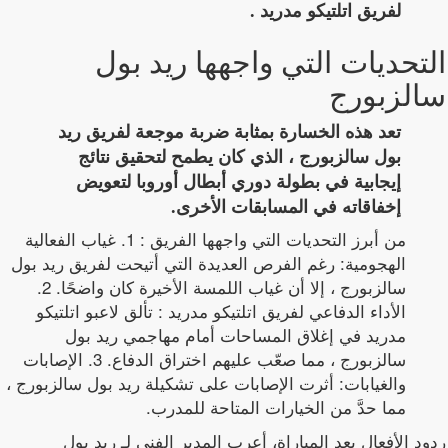
لفريق اتلتيكو مدريد .
التحديات التي واجهها ريد بول
سالزبورج
تعد هذه الخسارة بمثابة ضربة موجعة لفريق ريد
بول سالزبورج ، الذي كان يطمح لتحقيق نتائج
إيجابية في بطولة دوري أبطال أوروبا لتعويض
إخفاقاته في المسابقات الأخرى.
من أبرز التحديات التي واجهها الفريق : 1. غياب الفعالية
الهجومية: رغم الفرص العديدة التي أتيحت لفريق ريد بول
سالزبورج ، إلا أن غياب اللمسة الأخيرة كان واضحًا. 2.
الأداء الدفاعي لفريق اتلتيكو مدريد : تألق لاعبو اتلتيكو
مدريد في إغلاق المساحات أمام مهاجمي ريد بول
سالزبورج ، مما صعّب عليهم اختراق الدفاع. 3. الإصابات
والغيابات: أثرت الإصابات على تشكيلة ريد بول سالزبورج ،
مما حدَّ من الخيارات المتاحة للمدرب.
ردود الأفعال بعد المباراة، أعرب المدير الفني لـ ريد بول