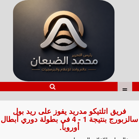
فريق اتلتيكو مدريد يفوز على ريد بول
سالزبورج بنتيجة 1 - 4 في بطولة دوري أبطال
أوروبا.