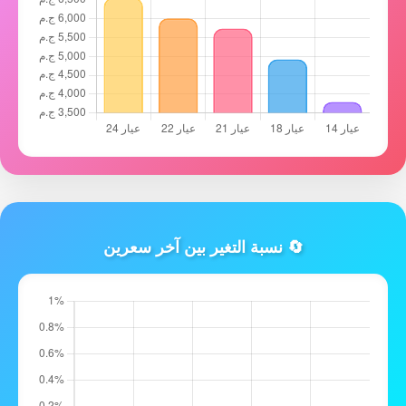
🔄 نسبة التغير بين آخر سعرين