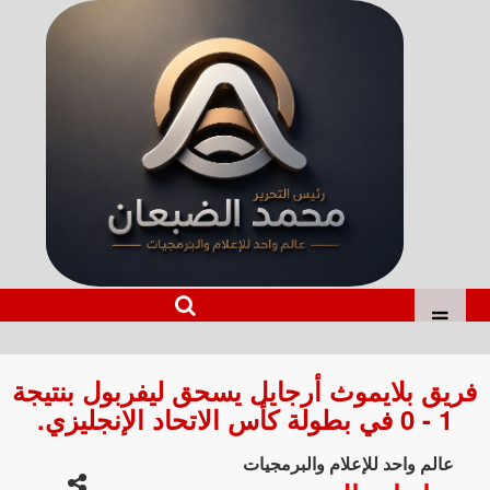
فريق بلايموث أرجايل يسحق ليفربول بنتيجة
1 - 0 في بطولة كأس الاتحاد الإنجليزي.
عالم واحد للإعلام والبرمجيات