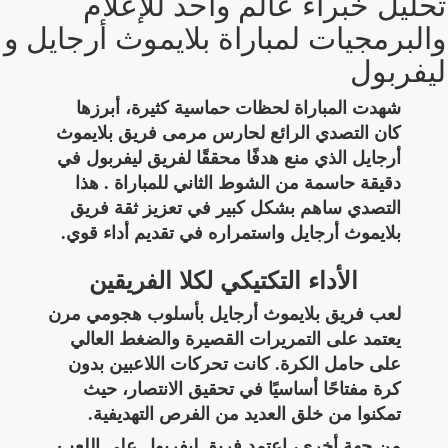
تحليل خبراء عالم واحد للإعلام
والبرمجيات لمباراة بلايموث أرجايل و
ليفربول
شهدت المباراة لحظات حماسية كثيرة، أبرزها
كان التصدي الرائع لحارس مرمى فريق بلايموث
أرجايل الذي منع هدفًا محققًا لفريق ليفربول في
دقيقة حاسمة من الشوط الثاني للمباراة . هذا
التصدي ساهم بشكل كبير في تعزيز ثقة فريق
بلايموث أرجايل واستمراره في تقديم أداء قوي.
الأداء التكتيكي لكلا الفريقين
لعب فريق بلايموث أرجايل بأسلوب هجومي مرن
يعتمد على التمريرات القصيرة والضغط العالي
على حامل الكرة. كانت تحركات اللاعبين بدون
كرة مفتاحًا أساسيًا في تحقيق الانتصار، حيث
تمكنوا من خلق العديد من الفرص التهديفية.
من جهة أخرى، اعتمد فريق ليفربول على اللعب