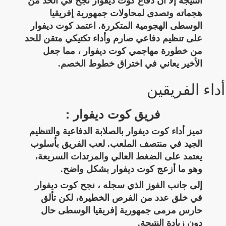
النتيجة إلا أن دفاع كوت ديفوار نجح في الحد من
هجماته وتصدى لمحاولات جمهورية إفريقيا
الوسطى الهجومية المتكررة. اعتمد كوت ديفوار
على تنظيم دفاعي صارم وأداء تكتيكي متقن للحد
من خطورة مهاجمي كوت ديفوار ، مما جعل
الأخير يعاني في اختراق خطوط الخصم.
أداء الفريقين
فريق كوت ديفوار :
تميز أداء كوت ديفوار بالصلابة الدفاعية والتنظيم
الجيد في منتصف الملعب. لعب الفريق بأسلوب
يعتمد على الضغط العالي والمرتدات السريعة،
وهو ما أزعج كوت ديفوار بشكل واضح.
إلى جانب الفوز الذي سجله ، نجح كوت ديفوار
في خلق عدد من الفرص الخطيرة، لكن تألق
حارس مرمى جمهورية إفريقيا الوسطى حال
دون زيادة النتيجة.