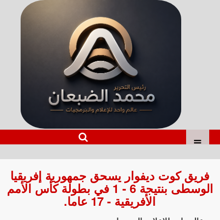
فريق كوت ديفوار يسحق جمهورية إفريقيا
الوسطى بنتيجة 6 - 1 في بطولة كأس الأمم
الأفريقية - 17 عاما.