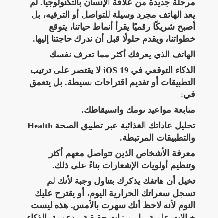
مرحلة جديدة من علاقة الإنسان بالتكنولوجيا. لم
يعد الهاتف مجرد وسيلة للتواصل أو الترفيه، بل
أصبح شريكًا رقميًا يقرأ أنماط حياتنا، يتوقع
خطواتنا، ويقدم حلولًا قبل أن ندرك حاجتنا إليها.
الهاتف الذي يعرفك أكثر مما تعرف نفسك
الذكاء التوقعي في iOS 19 لا يقتصر على ترتيب
التطبيقات أو تقديم اقتراحات بسيطة. بل يتعمق
في:
متابعة مواعيد نومك واستيقاظك.
تحليل عاداتك الغذائية عبر تطبيق الصحة Health
والتطبيقات المرتبطة.
معرفة الأشخاص الذين تتواصل معهم أكثر
وتنظيم أولويات الإشعارات بناءً على ذلك.
تخيل أن هاتفك يذكرك بتناول وجبة لأنك لم
تسجل سعراتك الحرارية اليوم، أو يقترح عليك
النوم لأنه لاحظ أنك سهرت بالأمس. هذه ليست
خيالات علمية، بل ميزات حقيقية مدعومة بالذكاء