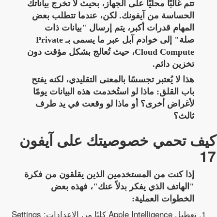
تتم غالبًا محليًا على الجهاز، بحيث لا تخرج بياناتك
الحساسة من آيفونك. لكن، عندما تتطلب بعض
المهام قدرات أكبر، يتم إرسال "بيانات ذات
صلة" إلى خوادم آبل عبر ما يسمى بـ Private
Cloud Compute، حيث تُعالج بشكل مؤقت دون
تخزين دائم.
هذا لا يُعتبر تجسسًا بالمعنى التقليدي، لكنه يفتح
باب القلق: ماذا لو استُخدمت هذه البيانات يومًا
لأغراض أخرى؟ أو ماذا لو وقعت في يد طرف
ثالث؟
كيف تحمي خصوصيتك على آيفون
17
إذا كنت من المستخدمين الذين يقلقون من فكرة
"الهاتف الذي يفكر بدلاً عنك"، فهذه بعض
الخطوات العملية:
تعطيل Apple Intelligence كليًا من الإعدادات: Settings