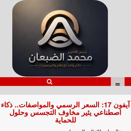
آيفون 17: السعر الرسمي والمواصفات.. ذكاء
اصطناعي يثير مخاوف التجسس وحلول
للحماية