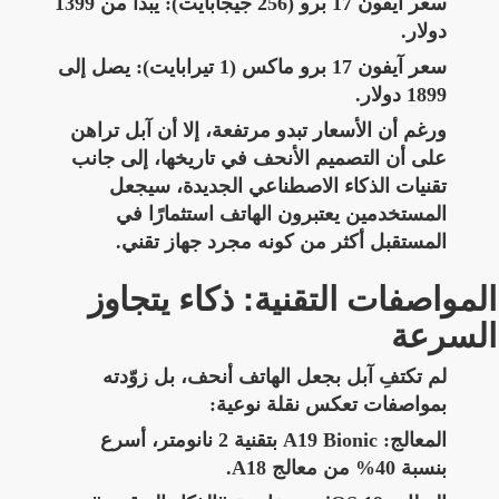
سعر آيفون 17 برو (256 جيجابايت): يبدأ من 1399
دولار.
سعر آيفون 17 برو ماكس (1 تيرابايت): يصل إلى
1899 دولار.
ورغم أن الأسعار تبدو مرتفعة، إلا أن آبل تراهن
على أن التصميم الأنحف في تاريخها، إلى جانب
تقنيات الذكاء الاصطناعي الجديدة، سيجعل
المستخدمين يعتبرون الهاتف استثمارًا في
المستقبل أكثر من كونه مجرد جهاز تقني.
المواصفات التقنية: ذكاء يتجاوز
السرعة
لم تكتفِ آبل بجعل الهاتف أنحف، بل زوّدته
بمواصفات تعكس نقلة نوعية:
المعالج: A19 Bionic بتقنية 2 نانومتر، أسرع
بنسبة 40% من معالج A18.