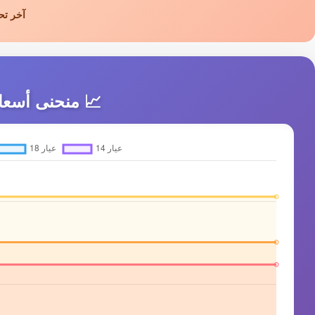
آخر تح
📈 منحنى أسعار ا