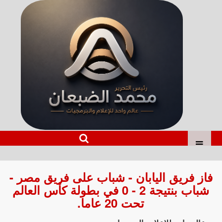
فاز فريق اليابان - شباب على فريق مصر -
شباب بنتيجة 2 - 0 في بطولة كأس العالم
تحت 20 عاما.