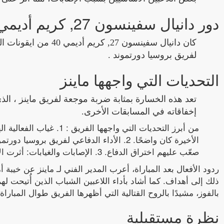
دور دانيال سفينسون 27, كريم أديمي 40
كان دانيال سفينسون 27
لفريق بروسيا دورتموند .
التحديات التي واجهها ماينز
تعد هذه الخسارة بمثابة ضربة موجعة لفريق ماينز ، الذ
إخفاقاته في المسابقات الأخرى.
من أبرز التحديات التي وا
الأخيرة كان واضحًا. 2. الأداء الدفاعي لفري
صعّب عليهم اختراق الدفاع. 3. الإصابات والغيابات: أثرت الإصابات على تشكيلة ماينز ، مما حدَّ من الخيارات المتاحة للمدرب.
ردود الأفعال بعد المباراة، أعرب المدير الفني لـ ماينز عن خيبة 
ذلك إلى أهداف. كما أشاد بأداء اللاعبين الشباب الذين أُتيحت 
بالفوز، مشيدًا بالروح القتالية التي أظهرها الفريق طوال المبارا
نظرة مستقبلية