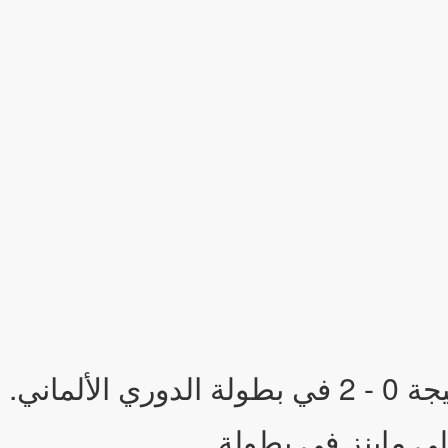
ألماني.
لى ماينز في بطولة