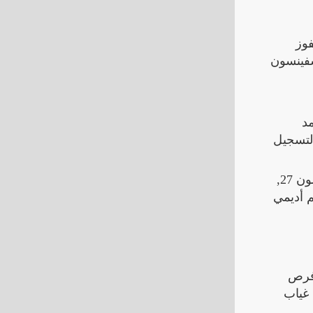
فوز
ل سفينسون
مد
 لتسجيل
مع مرور الوقت، بدأ فريق بروسيا دورتموند في تنظيم صفوفه وتشكيل خطورة على مرمى ماينز. تمكن دانيال سفينسون 27,
ة بعد كرة ثابتة نُفذت بدقة عالية. استغل دانيال سفينسون 27, كريم أديمي
 فرص
 غياب