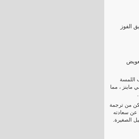
تحقيق الفوز
تعويض
 غياب اللمسة
جمي ماينز ، مما
تمكن من ترجمة
د عن سعادته
يل الصغيرة.