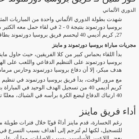
الدوري الألماني
شهدت بطولة الدوري الألماني واحدة من المباريات المثي
بروسيا دورتموند بنتيجة 0 - 2 في
27, كريم أديمي 40 ليحسم فريق بروسيا دورتموند بطاقة التأهل إلى الدور التالي من البطولة.
مجريات مباراة بروسيا دورتموند و ماينز
بدأ اللقاء بحماس كبير من كلا الفريقين، حيث حاول ما
بروسيا دورتموند على التنظيم الدفاعي واللعب على اله
هدف مبكر، إلا أن دفاع بروسيا دورتموند وحارس مرماه ك
40 ارتباك الدفاع ليضع الكرة برأسه في الشباك، معلنًا تقدم بروسيا دورتموند
أداء فريق ماينز
رغم الخسارة، قدم ماينز أداءً قويًا خلال فترات طويلة 
للتسجيل، لكنها لم تُترجم إلى أهداف بسبب التسرع في إ
بعض اللاعبين الأساسيين بسبب الإصابات، مما أثر على ت