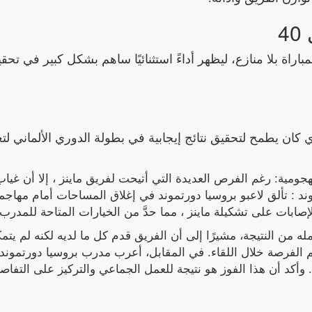
, كريم أديمي 40 من ايقونات المباراة بلا منازع، ليظهر أداءً استثنائيًا ساهم بشكل كبير في 
ي كان يطمح لتحقيق نتائج إيجابية في بطولة الدوري الألماني ل
جهها الفريق : 1. غياب الفعالية الهجومية: رغم الفرص العديدة التي أتيحت لفريق ماينز ، إلا أن
ق بروسيا دورتموند : تألق لاعبو بروسيا دورتموند في إغلاق المساحات أمام مها
أمله من النتيجة، مشيرًا إلى أن الفريق قدم كل ما لديه لكنه لم ي
لهم الفرصة خلال اللقاء. في المقابل، أعرب مدرب بروسيا دورتمون
ة. وأكد أن هذا الفوز هو نتيجة للعمل الجماعي والتركيز على التفاص