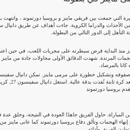
رة التي جمعت بين فريقي ماينز و بروسيا دورتموند ، وانتهت ب
 لقاء حمل معه الكثير من الأحداث والدراما الكروية. جاءت أهداف عن طريق دانيا
ينز منذ البداية فرض سيطرته على مجريات اللعب، في حين اعت
جمات المرتدة. شهدت الدقائق الأولى محاولات جادة من ماينز
انا بالمرصاد.
كريم أديمي 40 من تسجيل الهدف الوحيد في المبارا
من المباراة. حاول الفريق جاهدًا العودة في النتيجة، وخلق عدة
نهاء الهجمات وتألق دفاع بروسيا دورتموند كما عانى ماينز من
وازن الفريق وأدائه.