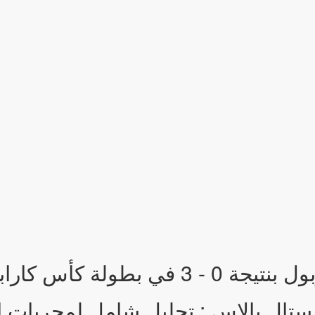
ولة كأس كاراباو.
تال بالاس : تحليل شامل لمجريات ال