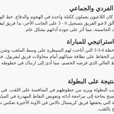
 الفردي والجماعي
كان اللاعبون يعملون ككتلة واحدة في الهجوم والدفاع. خط ا
لعب دورًا كبيرًا في السيطرة على إيقاع المباراة، بينما تألق لاعبو الفريق بتسجيل 0 - 3 على الجانب الآخر،
ت الحاسمة، مما أثر على جودة أدائهم بشكل عام.
ستراتيجي للمباراة
من الناحية التكتيكية، اعتمد فريق كريستال بالاس على خطة 4-3-3 التي أتاحت لهم السيطرة على وسط ال
في الحفاظ على نظافة شباكهم أمام محاولات فريق ليفربول. ف
غط العالي الذي فرضه الخصم، مما أدى إلى ارتباك في خطوطه ا
لنتيجة على البطولة
تيب البطولة ويزيد من حظوظهم في المنافسة على اللقب. في ا
صبح بحاجة إلى مراجعة أدائه وتعويض النقاط المهدرة في المبا
ية التي يحققها فريق كريستال بالاس في الآونة الأخيرة تعكس تط
 باللقب.