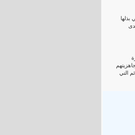
 بذلها
دى
ة
جاهزيتهم
م التي