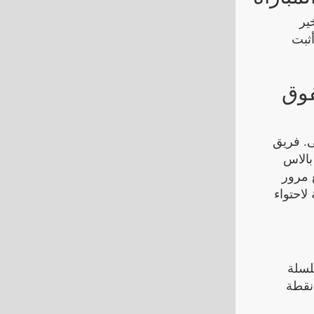
ير
أثبت
فوق
ى. فريق
بالاس
 مرور
لاحتواء
لسلة
 الفوز كان بمثابة نقطة