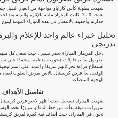
شهدت بطولة كأس كاراباو مواجهة من العيار الثقيل جم
بنتيجة 0 - 3. كانت المباراة مليئة بالإثارة والند
جدارته وأحقيته بالانتصار في هذه المباراة المهمة ليتوج
تحليل خبراء عالم واحد للإعلام والبرم
تدريجي
دخل الفريقان المباراة بحذر نسبي، حيث سعى كل منهما
ليفربول بدأ بمحاولات هجومية منظمة، معتمدًا على س
استطاع قراءة تحركاتهم سريعًا واعتمد على استراتيجي
الوقت، بدأ فريق كريستال بالاس يفرض أسلوب لعبه، مما
الهجوم المتصاعد.
تفاصيل الأهداف و
شهدت المباراة تسجيل حيث أظهر لاعبو فريق كريستال ب
تحول في المباراة، حيث أضاف ثقة كبيرة لفريق كريست