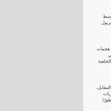
لوسط
 بدا فريق ليفربول
ملعب وشن هجمات
ي
لخلفية
لمقابل،
ريات
ورًا