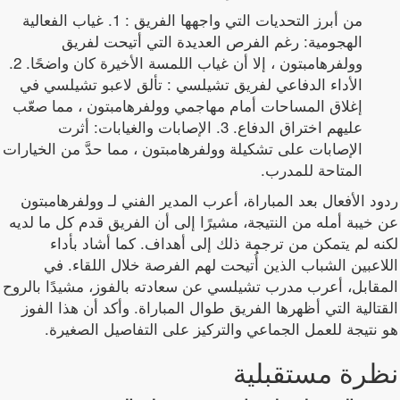
من أبرز التحديات التي واجهها الفريق : 1. غياب الفعالية
الهجومية: رغم الفرص العديدة التي أتيحت لفريق
وولفرهامبتون ، إلا أن غياب اللمسة الأخيرة كان واضحًا. 2.
الأداء الدفاعي لفريق تشيلسي : تألق لاعبو تشيلسي في
إغلاق المساحات أمام مهاجمي وولفرهامبتون ، مما صعّب
عليهم اختراق الدفاع. 3. الإصابات والغيابات: أثرت
الإصابات على تشكيلة وولفرهامبتون ، مما حدَّ من الخيارات
المتاحة للمدرب.
ردود الأفعال بعد المباراة، أعرب المدير الفني لـ وولفرهامبتون
عن خيبة أمله من النتيجة، مشيرًا إلى أن الفريق قدم كل ما لديه
لكنه لم يتمكن من ترجمة ذلك إلى أهداف. كما أشاد بأداء
اللاعبين الشباب الذين أُتيحت لهم الفرصة خلال اللقاء. في
المقابل، أعرب مدرب تشيلسي عن سعادته بالفوز، مشيدًا بالروح
القتالية التي أظهرها الفريق طوال المباراة. وأكد أن هذا الفوز
هو نتيجة للعمل الجماعي والتركيز على التفاصيل الصغيرة.
نظرة مستقبلية