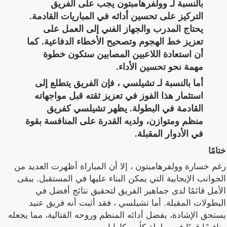
بالنسبة لـ وولفرهامبتون يجب على الفريق
التركيز على تحسين أدائه في المباريات القادمة.
يحتاج المدرب والجهاز الفني إلى العمل على
تعزيز خط الهجوم وتصحيح الأخطاء الدفاعية. كما
أن استعادة اللاعبين المصابين ستكون خطوة
مهمة نحو تحسين الأداء.
أما بالنسبة لـ تشيلسي ، فإن الفريق يتطلع إلى
استثمار هذا الفوز في تعزيز ثقته قبل مواجهاته
القادمة في البطولة. يظهر تشيلسي كفريق
منظم ومتوازن، ولديه القدرة على المنافسة بقوة
في الأدوار المقبلة.
ختامًا
رغم خسارة وولفرهامبتون ، إلا أن المباراة أظهرت العديد من
الجوانب الإيجابية التي يمكن البناء عليها في المستقبل. يبقى
الأمل قائمًا لدى جماهير الفريق لتحقيق نتائج أفضل في
البطولات المقبلة. أما تشيلسي ، فقد أثبت أنه فريق عنيد
يستحق الإشادة، بفضل أدائه المنظم وروحه القتالية، مما يجعله
منافسًا قويًا في بطولة كأس كاراباو.