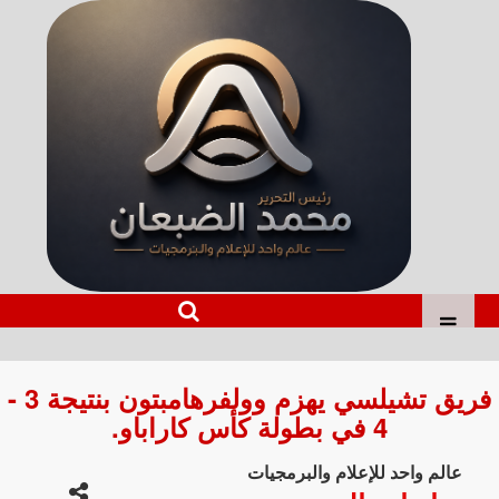
فريق تشيلسي يهزم وولفرهامبتون بنتيجة 3 -
4 في بطولة كأس كاراباو.
عالم واحد للإعلام والبرمجيات