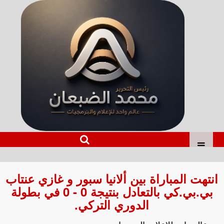
انتهت المباراة بين ألانيا سبور و غازي عنتاب
بي.بي.كي بالتعادل بنتيجة 0 - 0 في بطولة
الدوري التركي.